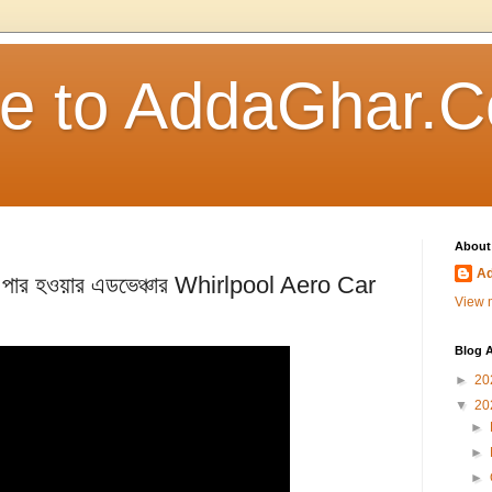
e to AddaGhar.
About
A
নদী পার হওয়ার এডভেঞ্চার Whirlpool Aero Car
View m
Blog A
►
20
▼
20
►
►
►