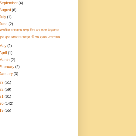
September
(4)
August
(6)
July
(1)
June
(2)
মেরিকা ও কানাডার মধ্যে দিয়ে বয়ে যাওয়া উত্তাল ন...
ঝুলে ঝুলে আমাদের নায়াগ্রা নদী পার হওয়ার এডভেঞ্চার ...
May
(2)
April
(1)
March
(2)
February
(2)
January
(3)
23
(51)
22
(59)
21
(61)
20
(142)
19
(55)