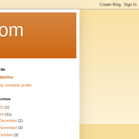
Com
 Me
ddaGhar
y complete profile
rchive
25
(1)
24
(31)
December
(2)
November
(3)
October
(3)