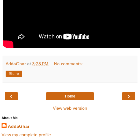
AddaGhar
at
3:28 PM
No comments:
Share
‹
›
Home
View web version
About Me
AddaGhar
View my complete profile