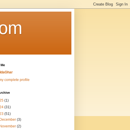
Com
 Me
ddaGhar
y complete profile
rchive
25
(1)
24
(31)
23
(51)
December
(3)
November
(2)