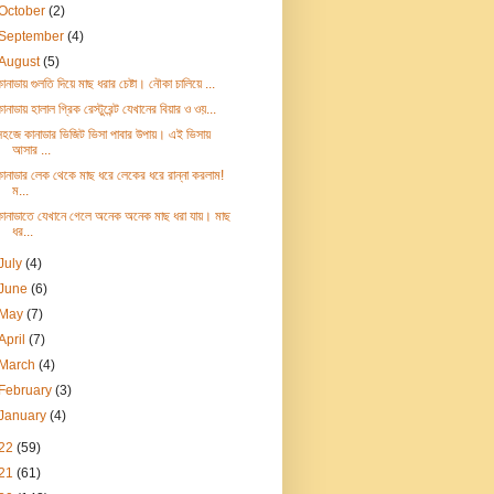
October
(2)
September
(4)
August
(5)
ানাডায় গুলতি দিয়ে মাছ ধরার চেষ্টা। নৌকা চালিয়ে ...
ানাডায় হালাল গ্রিক রেস্টুরেন্ট যেখানের বিয়ার ও ওয়...
সহজে কানাডার ভিজিট ভিসা পাবার উপায়। এই ভিসায়
আসার ...
কানাডার লেক থেকে মাছ ধরে লেকের ধরে রান্না করলাম!
ম...
কানাডাতে যেখানে গেলে অনেক অনেক মাছ ধরা যায়। মাছ
ধর...
July
(4)
June
(6)
May
(7)
April
(7)
March
(4)
February
(3)
January
(4)
22
(59)
21
(61)