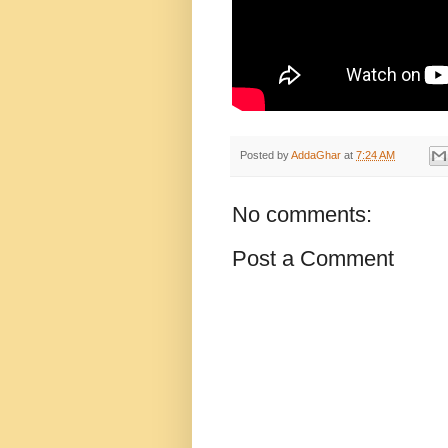
Posted by
AddaGhar
at
7:24 AM
No comments:
Post a Comment