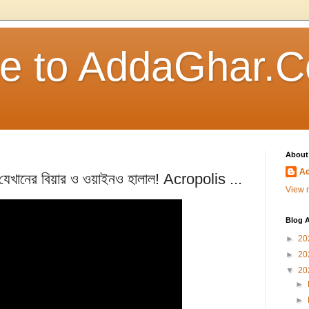
e to AddaGhar.
About
A
ন্ট যেখানের বিয়ার ও ওয়াইনও হালাল! Acropolis ...
View m
Blog A
►
20
►
20
▼
20
►
►