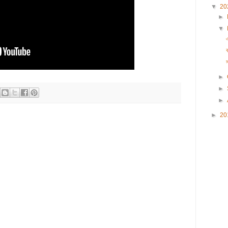
▼
20
►
▼
►
►
►
►
20