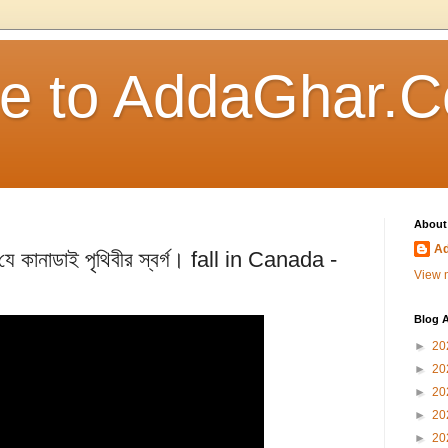
e to AddaGhar.
About
A
যে কানাডাই পৃথিবীর স্বর্গ। fall in Canada -
View m
Blog A
►
20
►
20
►
20
►
20
►
20