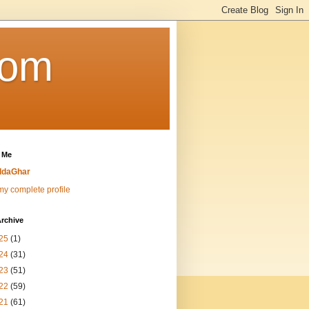
Com
 Me
ddaGhar
y complete profile
rchive
25
(1)
24
(31)
23
(51)
22
(59)
21
(61)