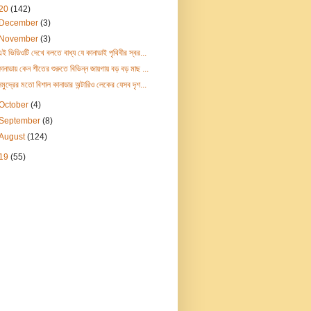
20
(142)
December
(3)
November
(3)
এই ভিডিওটি দেখে বলতে বাধ্য যে কানাডাই পৃথিবীর স্বর...
কানাডায় কেন শীতের শুরুতে বিভিন্ন জায়গায় বড় বড় মাছ ...
সমুদ্রের মতো বিশাল কানাডার অন্টারিও লেকের যেসব দৃশ...
October
(4)
September
(8)
August
(124)
19
(55)